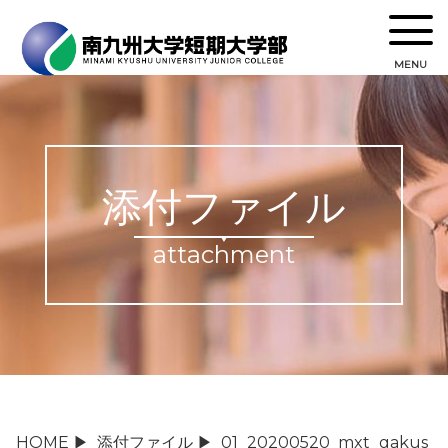
MENU
添付ファイル
attachment
HOME
▶
添付ファイル
▶
01_20200520_mxt_gakus