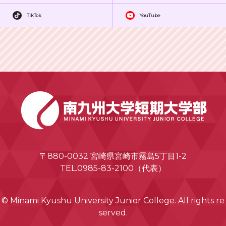
TikTok
YouTube
〒880-0032 宮崎県宮崎市霧島5丁目1-2
TEL.0985-83-2100（代表）
© Minami Kyushu University Junior College. All rights re
served.