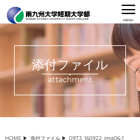
MENU
添付ファイル
attachment
HOME
▶
添付ファイル
▶
0973_160922_img06-1