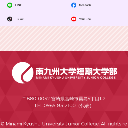
LINE
facebook
TikTok
YouTube
〒880-0032 宮崎県宮崎市霧島5丁目1-2
TEL.0985-83-2100（代表）
© Minami Kyushu University Junior College. All rights re