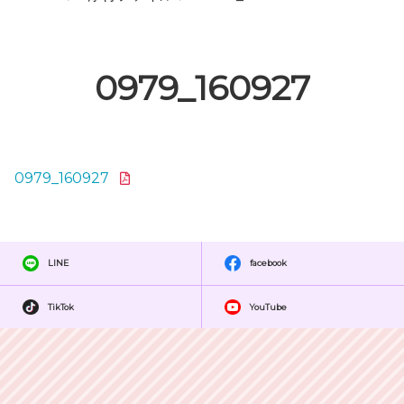
0979_160927
0979_160927
LINE
facebook
TikTok
YouTube