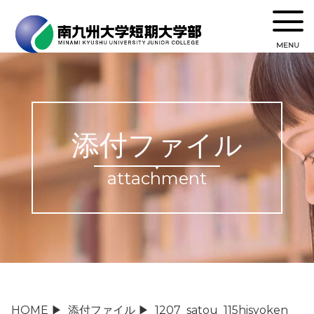
MENU
添付ファイル
attachment
HOME
▶
添付ファイル
▶
1207_satou_115hisyoken