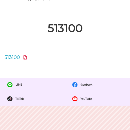
513100
513100
LINE
facebook
TikTok
YouTube