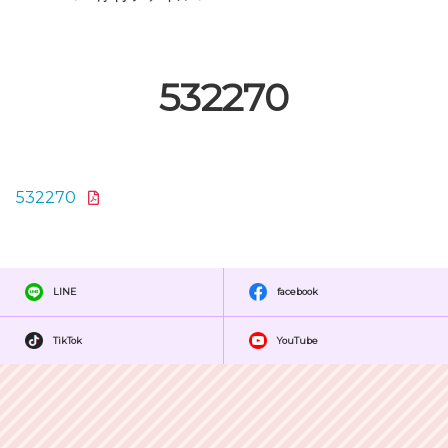
532270
532270
LINE
facebook
TikTok
YouTube