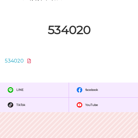
534020
534020
LINE
facebook
TikTok
YouTube