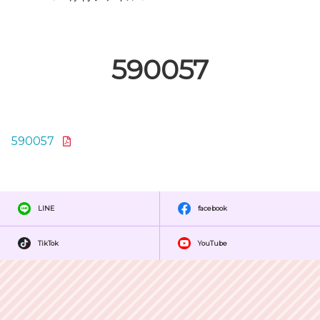
590057
590057
LINE
facebook
TikTok
YouTube