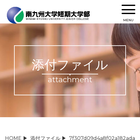
MENU
添付ファイル
attachment
HOME
▶
添付ファイル
▶
7f307d09d4a8f02a182ada