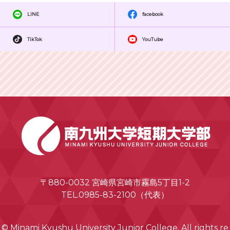
LINE
facebook
TikTok
YouTube
〒880-0032 宮崎県宮崎市霧島5丁目1-2
TEL.0985-83-2100（代表）
© Minami Kyushu University Junior College. All rights re