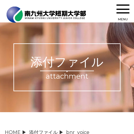
MENU
添付ファイル
attachment
HOME
▶
添付ファイル
▶
bnr_voice