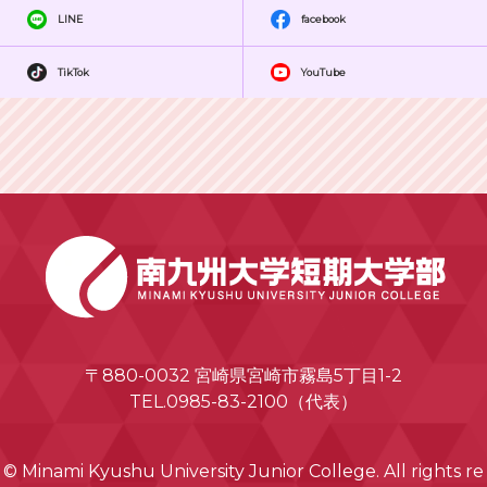
LINE
facebook
TikTok
YouTube
〒880-0032 宮崎県宮崎市霧島5丁目1-2
TEL.0985-83-2100（代表）
© Minami Kyushu University Junior College. All rights re