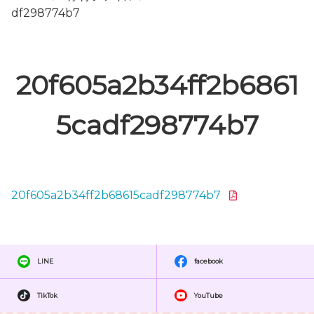
df298774b7
20f605a2b34ff2b6861
5cadf298774b7
20f605a2b34ff2b68615cadf298774b7
LINE
facebook
TikTok
YouTube