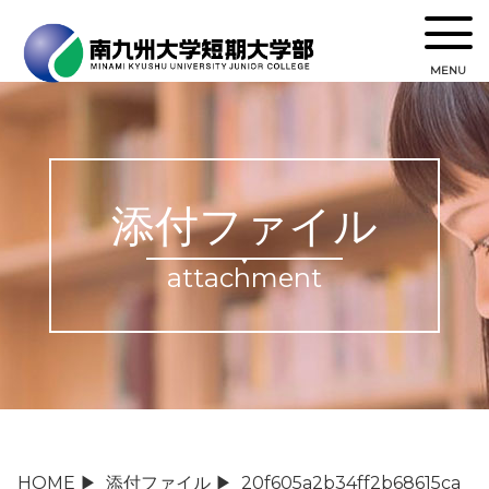
MENU
添付ファイル
attachment
HOME
▶
添付ファイル
▶
20f605a2b34ff2b68615ca