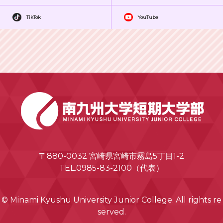
TikTok
YouTube
〒880-0032 宮崎県宮崎市霧島5丁目1-2
TEL.0985-83-2100（代表）
© Minami Kyushu University Junior College. All rights re
served.