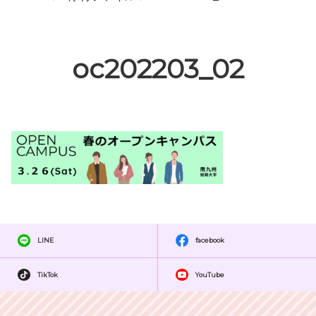
oc202203_02
LINE
facebook
TikTok
YouTube