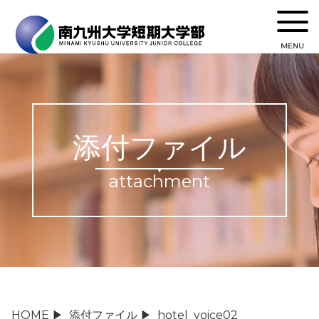
MENU
添付ファイル
attachment
HOME
▶
添付ファイル
▶
hotel_voice02