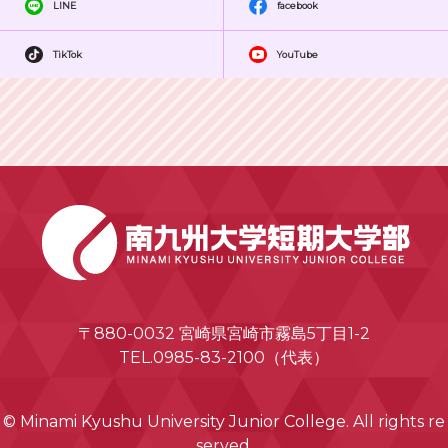
LINE
facebook
TikTok
YouTube
〒880-0032 宮崎県宮崎市霧島5丁目1-2
TEL.0985-83-2100（代表）
© Minami Kyushu University Junior College. All rights re
served.