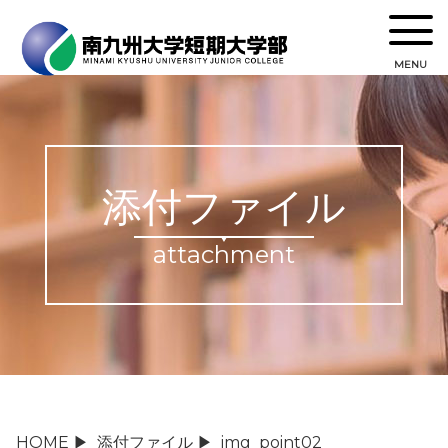
MENU
添付ファイル
attachment
HOME
▶
添付ファイル
▶
img_point02