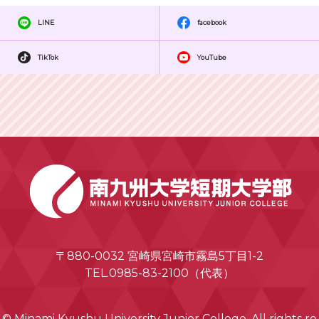
LINE
facebook
TikTok
YouTube
〒880-0032 宮崎県宮崎市霧島5丁目1-2
TEL.0985-83-2100（代表）
© Minami Kyushu University Junior College. All rights re