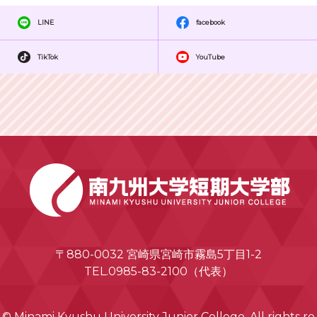
LINE
facebook
TikTok
YouTube
〒880-0032 宮崎県宮崎市霧島5丁目1-2
TEL.0985-83-2100（代表）
© Minami Kyushu University Junior College. All rights re