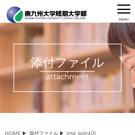
MENU
添付ファイル
attachment
HOME
▶
添付ファイル
▶
img_point01