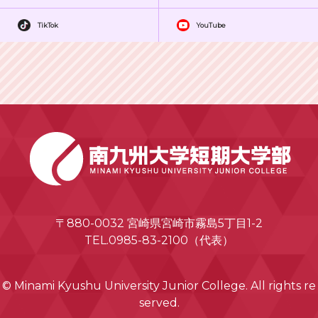
TikTok
YouTube
〒880-0032 宮崎県宮崎市霧島5丁目1-2
TEL.0985-83-2100（代表）
© Minami Kyushu University Junior College. All rights re
served.