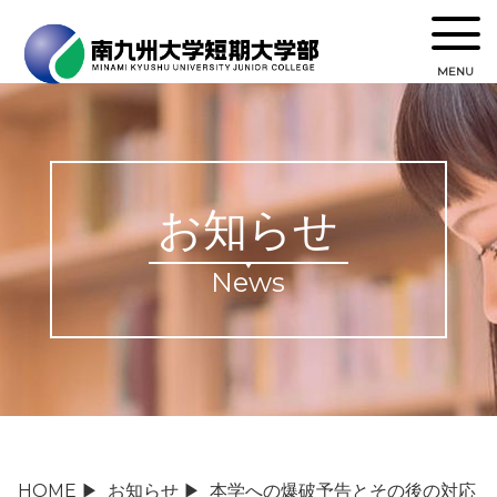
MENU
お知らせ
News
HOME
▶
お知らせ
▶
本学への爆破予告とその後の対応