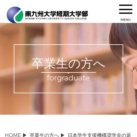
MENU
卒業生の方へ
forgraduate
HOME
▶
卒業生の方へ
▶
日本学生支援機構奨学金の返