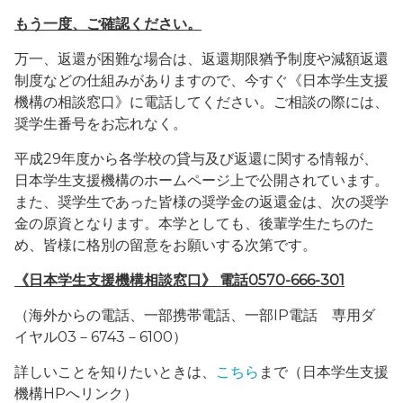
もう一度、ご確認ください。
万一、返還が困難な場合は、返還期限猶予制度や減額返還
制度などの仕組みがありますので、今すぐ《日本学生支援
機構の相談窓口》に電話してください。ご相談の際には、
奨学生番号をお忘れなく。
平成29年度から各学校の貸与及び返還に関する情報が、
日本学生支援機構のホームページ上で公開されています。
また、奨学生であった皆様の奨学金の返還金は、次の奨学
金の原資となります。本学としても、後輩学生たちのた
め、皆様に格別の留意をお願いする次第です。
《日本学生支援機構相談窓口》 電話0570-666-301
（海外からの電話、一部携帯電話、一部IP電話 専用ダ
イヤル03－6743－6100）
詳しいことを知りたいときは、
こちら
まで（日本学生支援
機構HPへリンク）