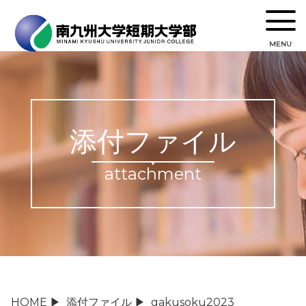
MENU
添付ファイル
attachment
HOME
▶
添付ファイル
▶
gakusoku2023