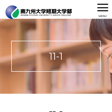
MENU
11-1