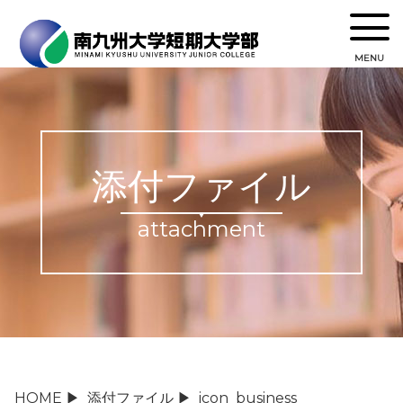
MENU
添付ファイル
attachment
HOME
▶
添付ファイル
▶
icon_business