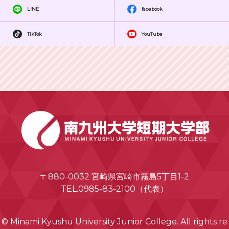
LINE
facebook
TikTok
YouTube
〒880-0032 宮崎県宮崎市霧島5丁目1-2
TEL.0985-83-2100（代表）
© Minami Kyushu University Junior College. All rights re