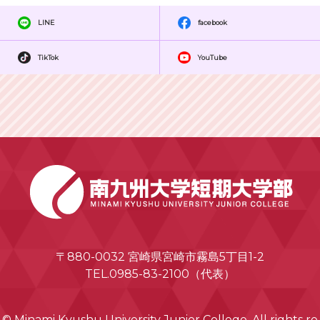
LINE
facebook
TikTok
YouTube
〒880-0032 宮崎県宮崎市霧島5丁目1-2
TEL.0985-83-2100（代表）
© Minami Kyushu University Junior College. All rights re