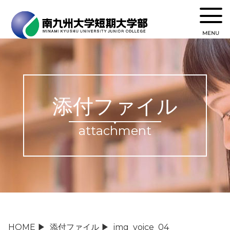
MENU
添付ファイル
attachment
HOME
▶
添付ファイル
▶
img_voice_04