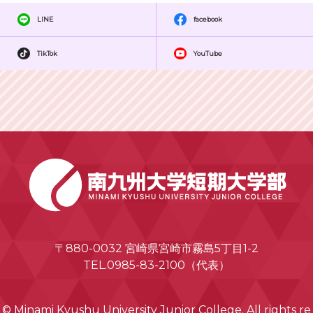
LINE
facebook
TikTok
YouTube
〒880-0032 宮崎県宮崎市霧島5丁目1-2
TEL.0985-83-2100（代表）
© Minami Kyushu University Junior College. All rights re