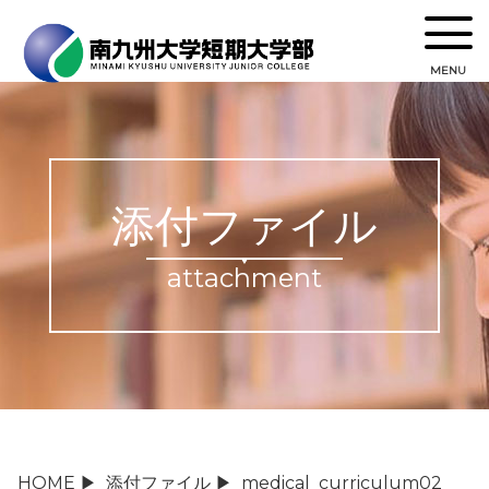
MENU
添付ファイル
attachment
HOME
▶
添付ファイル
▶
medical_curriculum02