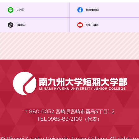
LINE
facebook
TikTok
YouTube
〒880-0032 宮崎県宮崎市霧島5丁目1-2
TEL.0985-83-2100（代表）
© Minami Kyushu University Junior College. All rights re