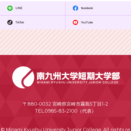
LINE
facebook
TikTok
YouTube
〒880-0032 宮崎県宮崎市霧島5丁目1-2
TEL.0985-83-2100（代表）
© Minami Kyushu University Junior College. All rights re