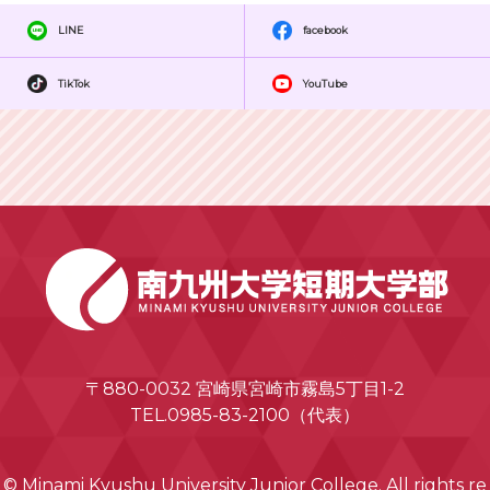
LINE
facebook
TikTok
YouTube
〒880-0032 宮崎県宮崎市霧島5丁目1-2
TEL.0985-83-2100（代表）
© Minami Kyushu University Junior College. All rights re