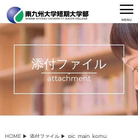
MENU
添付ファイル
attachment
HOME
▶
添付ファイル
▶
pic_main_komu