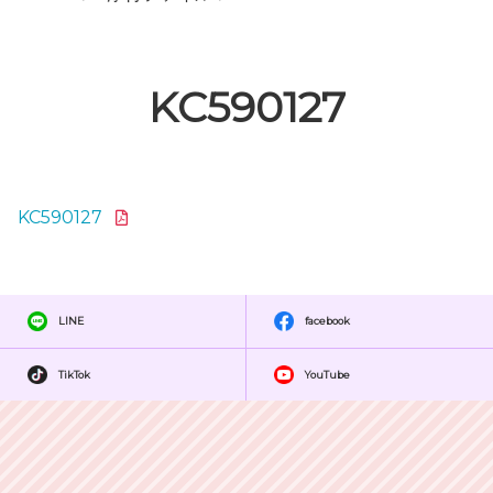
KC590127
KC590127
LINE
facebook
TikTok
YouTube