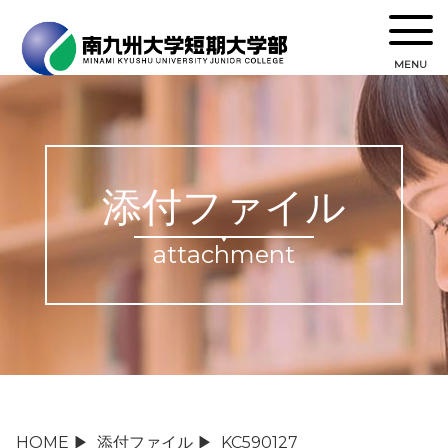
MENU
添付ファイル
attachment
HOME
▶
添付ファイル
▶
KC590127