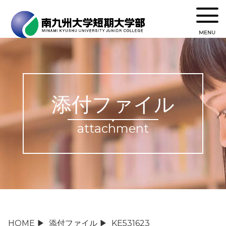
MENU
添付ファイル
attachment
HOME
▶
添付ファイル
▶
KE531623