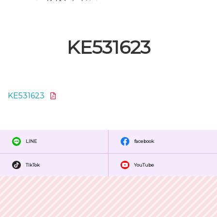
KE531623
KE531623
LINE
facebook
TikTok
YouTube