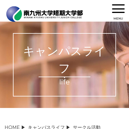
MENU
キャンパスライ
フ
life
HOME
▶
キャンパスライフ
▶
サークル活動