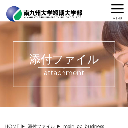
MENU
添付ファイル
attachment
HOME
▶
添付ファイル
▶
main_pc_business