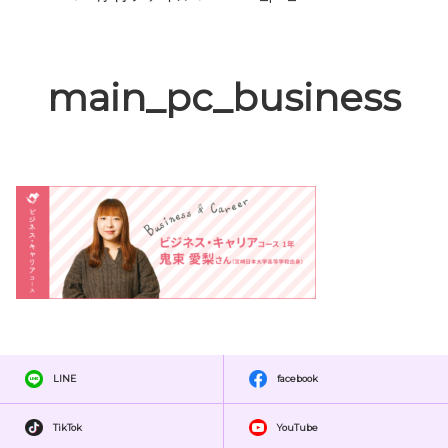
main_pc_business
LINE
facebook
TikTok
YouTube