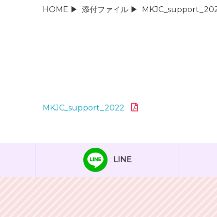
HOME
▶
添付ファイル
▶
MKJC_support_20
MKJC_support_2022
LINE