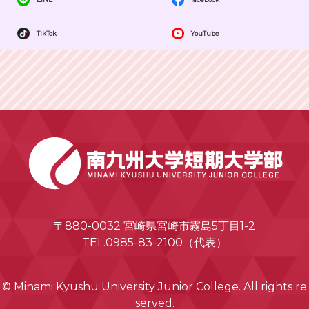
TikTok
YouTube
〒880-0032 宮崎県宮崎市霧島5丁目1-2
TEL.0985-83-2100（代表）
© Minami Kyushu University Junior College. All rights re
served.