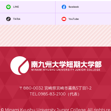
LINE
facebook
TikTok
YouTube
〒880-0032 宮崎県宮崎市霧島5丁目1-2
TEL.0985-83-2100（代表）
© Minami Kyushu University Junior College. All rights re