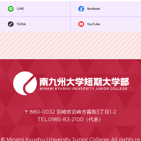
LINE
facebook
TikTok
YouTube
〒880-0032 宮崎県宮崎市霧島5丁目1-2
TEL.0985-83-2100（代表）
© Minami Kyushu University Junior College. All rights re