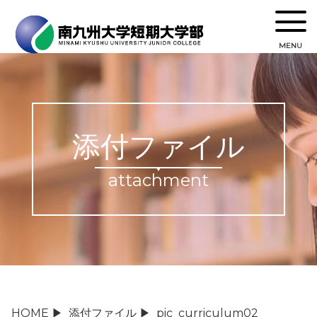
MENU
添付ファイル
attachment
HOME
▶
添付ファイル
▶
pic_curriculum02