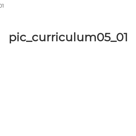
01
pic_curriculum05_01