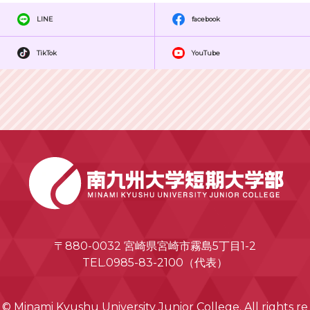
LINE
facebook
TikTok
YouTube
〒880-0032 宮崎県宮崎市霧島5丁目1-2
TEL.0985-83-2100（代表）
© Minami Kyushu University Junior College. All rights re