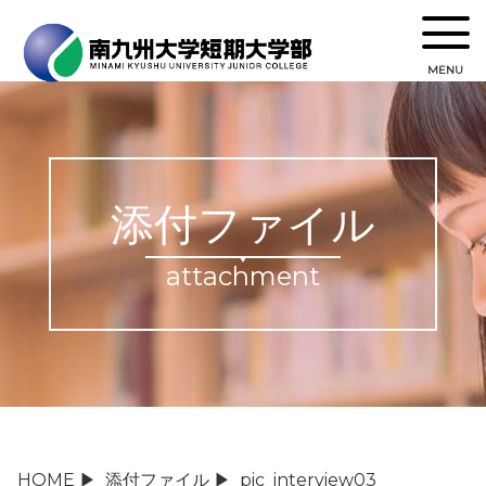
MENU
添付ファイル
attachment
HOME
▶
添付ファイル
▶
pic_interview03