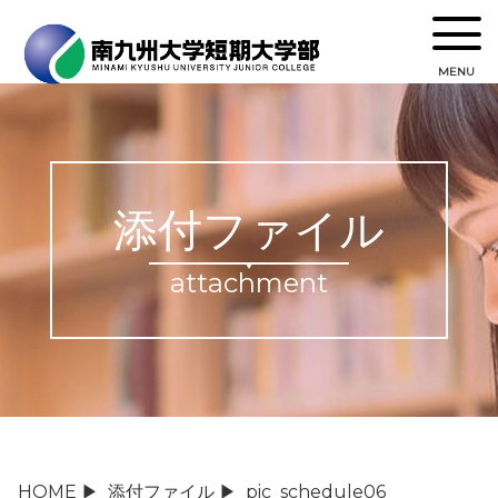
MENU
添付ファイル
attachment
HOME
▶
添付ファイル
▶
pic_schedule06