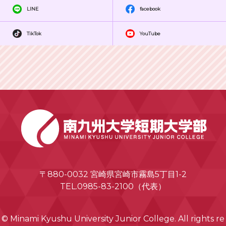
LINE
facebook
TikTok
YouTube
〒880-0032 宮崎県宮崎市霧島5丁目1-2
TEL.0985-83-2100（代表）
© Minami Kyushu University Junior College. All rights re