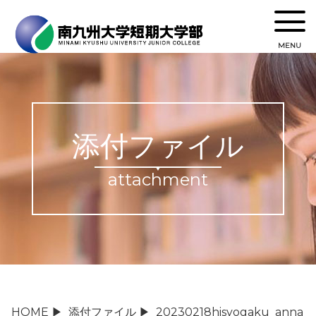
MENU
添付ファイル
attachment
HOME
▶
添付ファイル
▶
20230218hisyogaku_anna