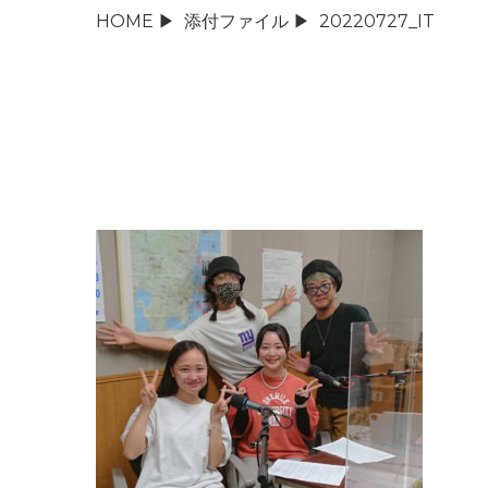
HOME
▶
添付ファイル
▶
20220727_IT