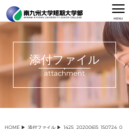
MENU
添付ファイル
attachment
HOME
▶
添付ファイル
▶
1425_20200615_150724_0