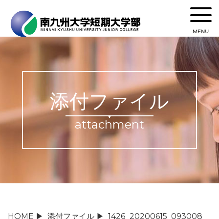
MENU
添付ファイル
attachment
HOME
▶
添付ファイル
▶
1426_20200615_093008_