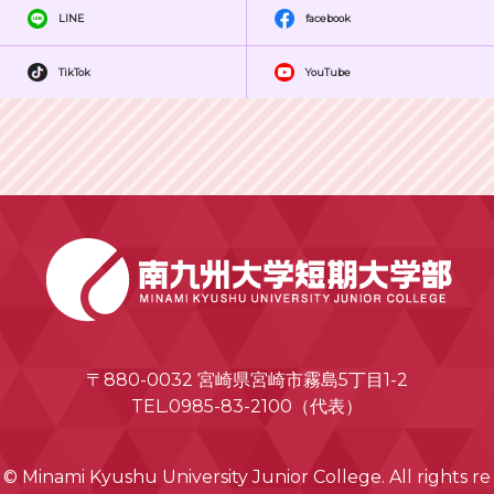
LINE
facebook
TikTok
YouTube
〒880-0032 宮崎県宮崎市霧島5丁目1-2
TEL.0985-83-2100（代表）
© Minami Kyushu University Junior College. All rights re