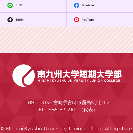
LINE
facebook
TikTok
YouTube
〒880-0032 宮崎県宮崎市霧島5丁目1-2
TEL.0985-83-2100（代表）
© Minami Kyushu University Junior College. All rights re