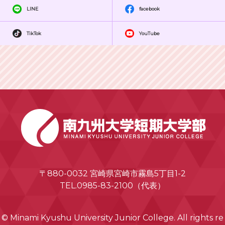
LINE
facebook
TikTok
YouTube
〒880-0032 宮崎県宮崎市霧島5丁目1-2
TEL.0985-83-2100（代表）
© Minami Kyushu University Junior College. All rights re