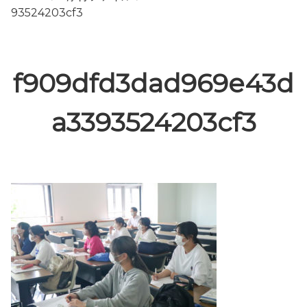
93524203cf3
f909dfd3dad969e43d
a3393524203cf3