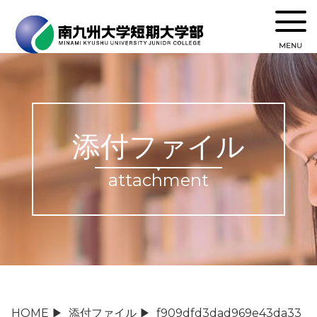
MENU
添付ファイル
attachment
HOME
▶
添付ファイル
▶
f909dfd3dad969e43da33